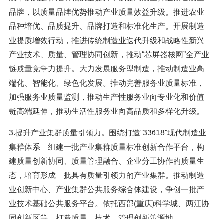
品牌，以质量品牌优势推动产业质量效益升级。推进农业
品种培优、品质提升、品牌打造和标准化生产。开展制造
业提质增效行动，推进传统制造业迭代升级和战略性新兴
产业技术、质量、管理协同创新，推动“芯屏器核网”全产业
链质量竞争力提升。大力发展服务型制造，推动制造业高
端化、智能化、绿色化发展。推动完善服务业质量标准，
加强服务业质量监测，推动生产性服务业向专业化和价值
链高端延伸，推动生活性服务业向高品质和多样化升级。
3.提升产业集群质量引领力。围绕打造“33618”现代制造业
集群体系，组建一批产业集群质量标准创新合作平台，构
建质量创新协同、质量管理融合、企业分工协作的质量生
态，培育形成一批具有质量引领力的产业集群。推动制造
业创新中心、产业集群公共服务综合体建设，争创一批产
业技术基础公共服务平台。依托西部(重庆)科学城、两江协
同创新区等，打造质量、技术、管理创新策源地。