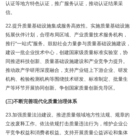
认证等地方特色认证，推广服务认证，推动认证结果采
信。
22.提升质量基础设施集成服务高效性。实施质量基础设施
拓展伙伴计划，合理布局区域、产业质量技术服务机构，
推行“一站式”服务。鼓励社会力量参与质量基础设施建设，
建设一批企业技术中心，创建国家级质量标准实验室，协
同推进科技创新、质量基础设施建设和产业竞争力提升。
推动政产学研用深度融合，支持产业链上下游企业、研发
机构、检验检测机构等围绕技术研发、标准制定、批量生
产等环节开展协同创新。争创国家质量创新先导区。
(三)不断完善现代化质量治理体系
23.加强质量法治建设。推进质量领域地方性法规、规章的
立改废释工作。依法依规打击质量违法行为，维护企业公
平竞争权益和消费者权益。支持开展质量公益诉讼和集体