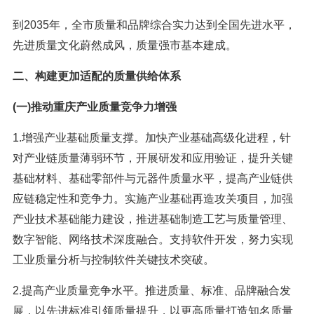
到2035年，全市质量和品牌综合实力达到全国先进水平，
先进质量文化蔚然成风，质量强市基本建成。
二、构建更加适配的质量供给体系
(一)推动重庆产业质量竞争力增强
1.增强产业基础质量支撑。加快产业基础高级化进程，针
对产业链质量薄弱环节，开展研发和应用验证，提升关键
基础材料、基础零部件与元器件质量水平，提高产业链供
应链稳定性和竞争力。实施产业基础再造攻关项目，加强
产业技术基础能力建设，推进基础制造工艺与质量管理、
数字智能、网络技术深度融合。支持软件开发，努力实现
工业质量分析与控制软件关键技术突破。
2.提高产业质量竞争水平。推进质量、标准、品牌融合发
展，以先进标准引领质量提升，以更高质量打造知名质量