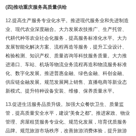
(四)推动重庆服务高质量供给
12.提高生产服务专业化水平。推进现代服务业和先进制造
业、现代农业深度融合。大力发展农技推广、生产托管、
代耕代种等农业社会化服务，提高服务标准化水平。大力
发展智能化解决方案、流程再造等服务，提升工业设计、
检验检测、知识产权、质量咨询等科技服务质量。大力推
进港口、车站、机场等物流业务流程再造和物流服务标准
化、数字化发展。推进普惠金融、绿色金融、科创金融、
供应链金融发展。规范发展网上销售、直播电商等新业态
新模式。提升特种设备安装、维修、保养质量水平。
13.促进生活服务品质升级。加强大众餐饮卫生、质量监
管，提高质量安全水平，建设“美食之都”。推进家政、物业
管理、房屋租赁服务专业化、规范化发展，培育优质服务
品牌。规范旅游市场秩序，改善旅游消费体验，提升旅游