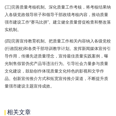
(三)完善质量考核机制。深化质量工作考核，将考核结果纳
入各级党政领导班子和领导干部政绩考核内容，推动质量
强市建设工作“赛马比拼”。建立健全质量督促检查和整改落
实机制。
(四)完善宣传教育机制。把质量工作相关内容纳入各级党校
(行政院校)和各类干部培训教学计划。发挥新闻媒体宣传引
导作用，传播先进质量理念，宣传最佳质量实践案例，曝
光制售假冒伪劣产品等违法行为。引导社会力量参与质量
文化建设，鼓励创作体现质量文化特色的影视和文学作
品。创新宣传推介方式和拓宽宣传推介渠道，不断提升质
量强市建设主题宣传成效。
相关文章