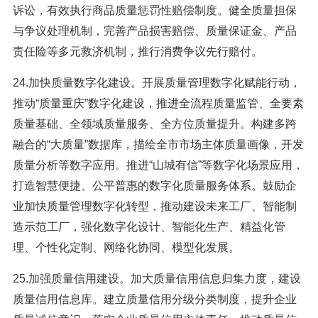
诉讼，有效执行商品质量惩罚性赔偿制度。健全质量担保
与争议处理机制，完善产品损害赔偿、质量保证金、产品
责任险等多元救济机制，推行消费争议先行赔付。
24.加快质量数字化建设。开展质量管理数字化赋能行动，
推动“质量重庆”数字化建设，推进全流程质量监管、全要素
质量基础、全领域质量服务、全方位质量提升。构建多跨
融合的“大质量”数据库，描绘全市市场主体质量画像，开发
质量分析等数字应用。推进“山城有信”等数字化场景应用，
打造智慧便捷、公平普惠的数字化质量服务体系。鼓励企
业加快质量管理数字化转型，推动建设未来工厂、智能制
造示范工厂，强化数字化设计、智能化生产、精益化管
理、个性化定制、网络化协同、模型化发展。
25.加强质量信用建设。加大质量信用信息归集力度，建设
质量信用信息库。建立质量信用分级分类制度，提升企业