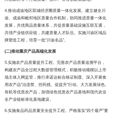
4.推动成渝地区双城经济圈质量一体化发展。建立健全川
渝、成渝和毗邻地区质量合作机制，协同推进质量一体化
发展，共优商品质量体系，共促质量基础设施互联互通，
共强产业链供应链，共建质量人才队伍。实施川渝区域品
牌塑造工程，培育一批“川渝名品”。
(二)推动重庆产品高端化发展
5.实施农产品质量提升工程。完善农产品质量追溯平台，
构建农产品全过程大数据管理模式，积极推动规模以上市
场主体入网监管，推行承诺达标合格证制度。深入开展食
用农产品“治违禁、控药残、促提升”行动。大力发展绿色、
有机等优质农产品，加强绿色优质农产品基地和现代农业
全产业链标准化基地建设。
6.实施食品药品质量安全提升工程。严格落实“四个最严”要