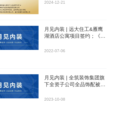
2024-12-21
月见内装 | 远大住工&雁鹰
湖酒店公寓项目签约；《酒
店装配式装修技术规程》线
上启动会召开
2022-07-06
月见内装 | 全筑装饰集团旗
下全资子公司全品饰配被申
请破产清算；建筑装饰上市
企业半年报出炉
2023-10-08