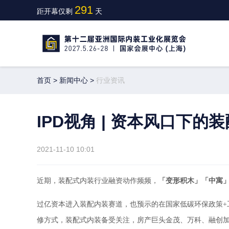
291
距开幕仅剩
天
首页
>
新闻中心
>
行业资讯
IPD视角 | 资本风口下
2021-11-10 10:01
近期，装配式内装行业融资动作频频，
「变形积木」「中寓
过亿资本进入装配内装赛道，也预示的在国家低碳环保政策+
修方式，装配式内装备受关注，房产巨头金茂、万科、融创