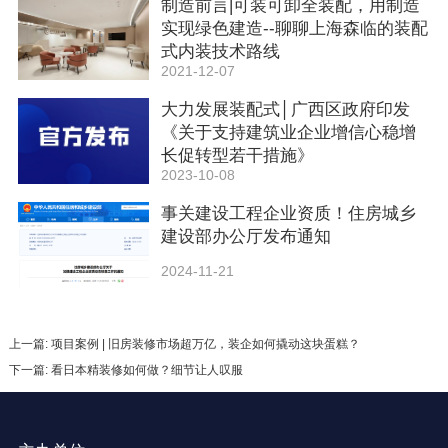
制造前言|可装可卸全装配，用制造
实现绿色建造--聊聊上海森临的装配
式内装技术路线
2021-12-07
大力发展装配式│广西区政府印发
《关于支持建筑业企业增信心稳增
长促转型若干措施》
2023-10-08
事关建设工程企业资质！住房城乡
建设部办公厅发布通知
2024-11-21
上一篇: 项目案例 | 旧房装修市场超万亿，装企如何撬动这块蛋糕？
下一篇: 看日本精装修如何做？细节让人叹服