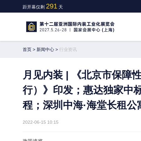
291
距开幕仅剩
天
首页
>
新闻中心
>
行业资讯
月见内装 | 《北京市保
行）》印发；惠达独家中
程；深圳中海·海堂长租公
2022-06-15 10:15