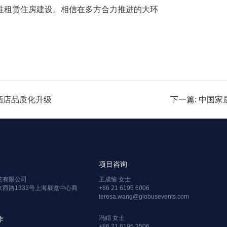
性租赁住房建设。相信在多方合力推进的大环
能酒店品质化升级
下一篇: 中国
项目咨询
览有限公司
王成愉 女士
西路1333号上海展览中心商
+86 21 6195 6006
teresa.wang@globusevents.com
冯娟 女士
作
+86 21 6195 3506