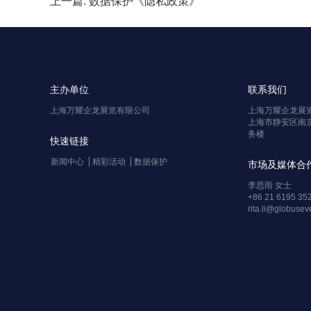
上一篇: 数据保护《隐私政策》
主办单位
联系我们
上海万耀企龙展览有限公司
上海万耀企龙展
上海市静安区南京
务楼
快速链接
新闻中心
精彩活动
数据保护
市场及媒体合
李思雨 女士
+86 21 6195 35
rita.li@globuse