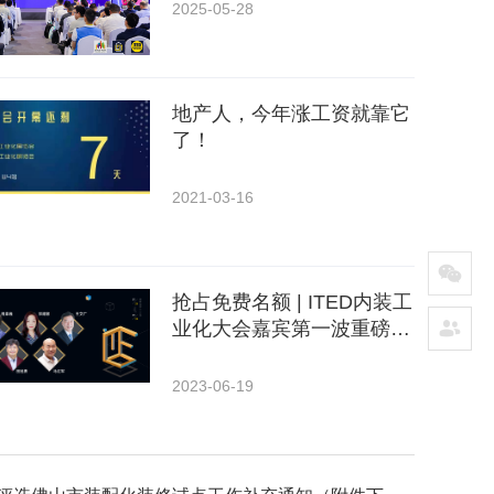
2025-05-28
地产人，今年涨工资就靠它
了！
2021-03-16
抢占免费名额 | ITED内装工
业化大会嘉宾第一波重磅来
袭，30+金牌讲师7月齐聚
上海虹桥
2023-06-19