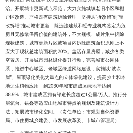
治。开展城市更新试点示范，大力实施城镇老旧小区和棚
户区改造。严格既有建筑拆除管理，坚持从“拆改留”到“留
改拆增”推动城市更新，除违法建筑和经专业机构鉴定为危
房且无修缮保留价值的建筑外，不大规模、成片集中拆除
现状建筑，城市更新片区或项目内拆除建筑面积原则上不
应大于现状总建筑面积的20%。盘活存量房屋，减少各类
空置房。开展城市园林绿化提升行动，完善城市公园体
系，推进中心城区、老城区绿道网络建设，实施以“坡坎
崖”、屋顶绿化美化为重点的立体绿化建设，提高乡土和本
地适生植物应用，到2030年城市建成区绿地率达到
38.9%，城市建成区拥有绿道长度超过1公里/万人。推行分
层筑台、错叠等适应山地城市特点的规划及建筑设计方
法，拓展城市绿化空间。（责任单位：市规划自然资源
局、市住房城乡建委、市发展改革委、市城市管理局）