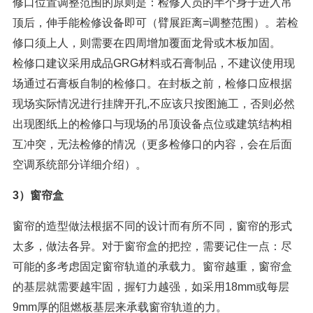
修口位置调整范围的原则是：检修人员的半个身子进入吊
顶后，伸手能检修设备即可（臂展距离=调整范围）。若检
修口须上人，则需要在四周增加覆面龙骨或木板加固。
检修口建议采用成品GRG材料或石膏制品，不建议使用现
场通过石膏板自制的检修口。在封板之前，检修口应根据
现场实际情况进行挂牌开孔,不应该只按图施工，否则必然
出现图纸上的检修口与现场的吊顶设备点位或建筑结构相
互冲突，无法检修的情况（更多检修口的内容，会在后面
空调系统部分详细介绍）。
3）窗帘盒
窗帘的造型做法根据不同的设计而有所不同，窗帘的形式
太多，做法各异。对于窗帘盒的把控，需要记住一点：尽
可能的多考虑固定窗帘轨道的承载力。窗帘越重，窗帘盒
的基层就需要越牢固，握钉力越强，如采用18mm或每层
9mm厚的阻燃板基层来承载窗帘轨道的力。