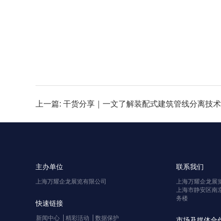
上一篇: 干货分享｜一文了解装配式建筑管线分离技术
主办单位
联系我们
上海万耀企龙展览有限公司
上海万耀企龙展
上海市静安区南京
务楼
快速链接
新闻中心
精彩活动
数据保护
市场及媒体合