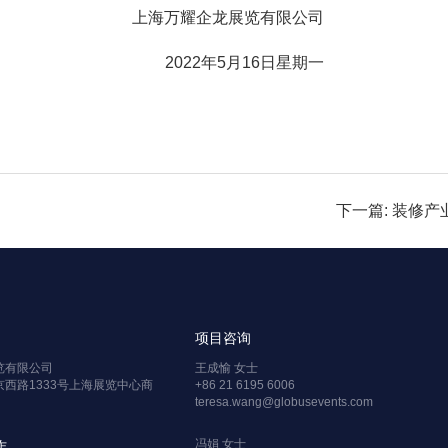
上海万耀企龙展览有限公司
2022年5月16日星期一
下一篇: 装修
项目咨询
览有限公司
王成愉 女士
西路1333号上海展览中心商
+86 21 6195 6006
teresa.wang@globusevents.com
冯娟 女士
作