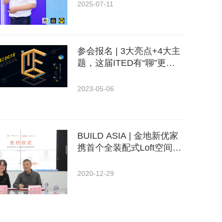
方向
2025-07-11
参会报名 | 3大亮点+4大主
题，这届ITED有“聊”更
有“料”
2023-05-06
BUILD ASIA | 金地新优家
携首个全装配式Loft空间落
地3月IPD亚洲国际内装工业
化展览会
2020-12-29