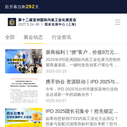
292
距开幕仅剩
天
全部
展会动态
行业资讯
展商福利丨“撩”客户，价值9万元推广福利放送，不容错过！
2025年IPD亚洲国际内装工业化展为您制作
展商邀请函，一键转发告知客户展位号，让
客户精准定位您的展位！助您与客户高效便
2025-03-10
捷沟通的同时，我们将对邀约客户数量前八
名的展商奖励总价值9万元的推广福利！
携手协会 资源联动丨IPD 2025与台州市建筑装饰行业协会达成战略合作！
今年，IPD 2025与台州市建筑装饰行业协
会达成新一年的战略合作！
2025-03-07
IPD 2025团长召集令！抢先锁定工程私宴名额，标杆项目考察机会，还有福袋领取！
如果你想获得ITED内装工业化大会席位？
想参与装配式保障房标杆项目考察？想与业