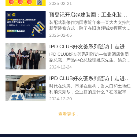
界精英共享晚宴近距离交流？立即报名成为
2025-02-21
IPD 2025团长，在这场有内容、有资源的
IPD展会上获得绝佳观展体验的同时，还能
预登记开启@建装圈：工业化装修行业盛会高能来袭，共赢机遇，共享资源！
把超值好礼带回家！
装配式装修作为国家近年来一直大力支持的
新型装修方式，除了在旧改领域发挥巨大能
量，已广泛涉足于商业空间、酒店、居住、
2025-02-05
医养、学校、办公等多领域。第十届IPD亚
洲国际内装工业化展览会将携手亚洲建筑及
IPD CLUB好友荟系列随访丨走进如家酒店集团
装饰联展BUILD ASIA Mega Show在2025
IPD CLUB好友荟系列随访—如家酒店集团
年5月26-28日于国家会展中心（上海）盛
副总裁、产品中心总经理姚东先生。姚总以
大启幕。
其深厚的行业经验和独到见解，从酒店业主
2024-12-24
方角度出发，与我们分享了装配式内装在酒
店场景应用的独特优势，以及蕴藏着的广阔
IPD CLUB好友荟系列随访丨走进宝业集团
市场机遇！
时代在洗牌、市场在重构，当人口和土地红
利消失殆尽，企业拼的是什么？在装配率面
前，装配式究竟是技术还是目的？什么样的
2024-12-20
企业能抵抗时代洪流屹立不倒？夏总以其丰
富的行业经验和认知分享了他的独到见解。
查看更多 ↓